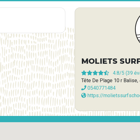
MOLIETS SUR
4.8
/5 (
39
éva
Tête De Plage 10 r Balis
0540771484
https://molietssurfscho