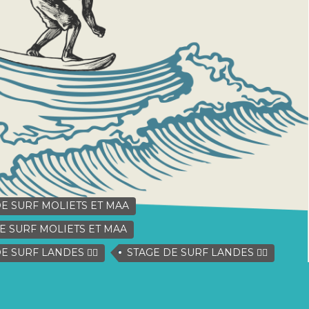
E SURF MOLIETS ET MAA
E SURF MOLIETS ET MAA
 SURF LANDES 🏄‍♂️
STAGE DE SURF LANDES 🏄‍♂️