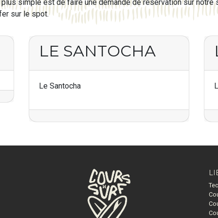
, le plus simple est de faire une demande de réservation sur notr
er sur le spot.
LE SANTOCHA
Le Santocha
L
LI
Tec
Cou
Cou
Cou