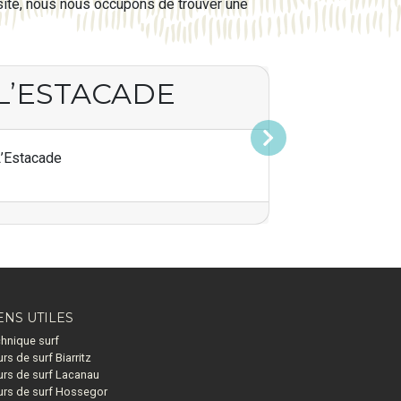
e site, nous nous occupons de trouver une
L’ESTACADE
Suivant
’Estacade
ENS UTILES
hnique surf
rs de surf Biarritz
rs de surf Lacanau
rs de surf Hossegor