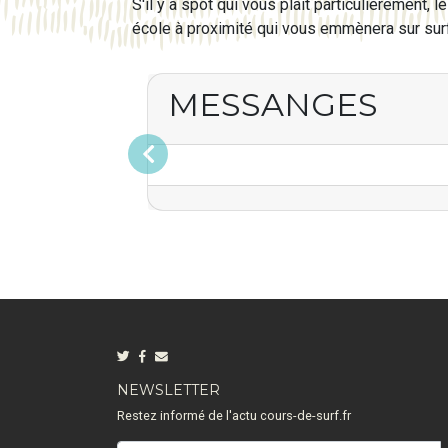
S'il y a spot qui vous plaît particulièrement
école à proximité qui vous emmènera sur surf
MESSANGES
Précédent
NEWSLETTER
Restez informé de l'actu cours-de-surf.fr