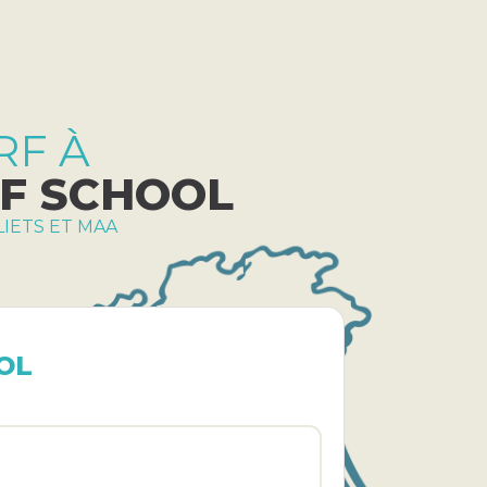
RF À
RF SCHOOL
OLIETS ET MAA
OL