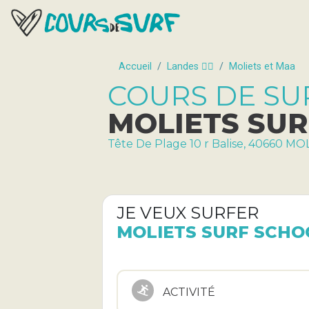
Accueil
Landes 🏄‍♂️
Moliets et Maa
COURS DE SU
MOLIETS SU
Tête De Plage 10 r Balise, 40660 M
JE VEUX SURFER
MOLIETS SURF SCHO
ACTIVITÉ