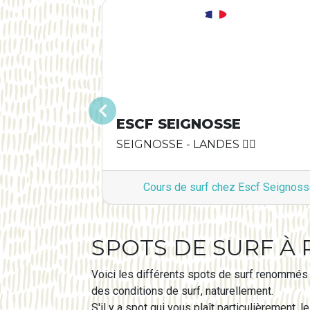
Précédent
ESCF SEIGNOSSE
SEIGNOSSE - LANDES 🏄‍♂️
Cours de surf chez Escf Seignos
SPOTS DE SURF À 
Voici les différents spots de surf renommés s
des conditions de surf, naturellement.
S'il y a spot qui vous plaît particulièrement