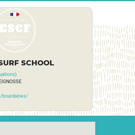
SURF SCHOOL
uations)
SEIGNOSSE
m/bourdaines/