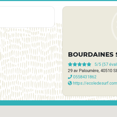
BOURDAINES 
5
/5 (
57
éval
29 av Paloumère, 40510 
0558431862
https://ecoledesurf.co