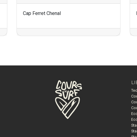
Cap Ferret Chenal
LI
Tec
Cou
Cou
Cou
Eco
Eco
Sta
Sta
Sta