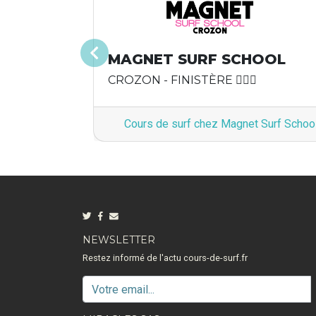
MAGNET SURF SCHOOL
Précédent
CROZON - FINISTÈRE 🏄🏽‍♂️
Cours de surf chez Magnet Surf Schoo
NEWSLETTER
Restez informé de l'actu cours-de-surf.fr