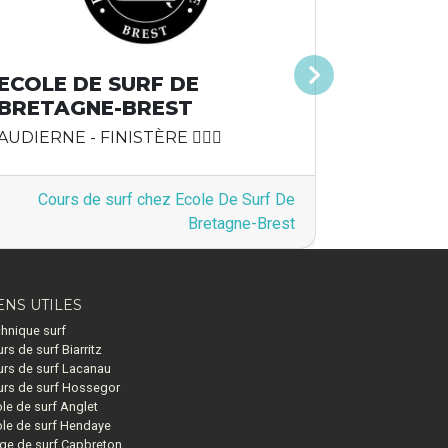
ECOLE DE SURF DE
Suivant
BRETAGNE-BREST
AUDIERNE - FINISTÈRE 🏄🏽‍♂️
Cours de surf chez Ecole De Surf De
Bretagne-Brest
ENS UTILES
hnique surf
rs de surf Biarritz
rs de surf Lacanau
rs de surf Hossegor
le de surf Anglet
le de surf Hendaye
ge de surf Capbreton