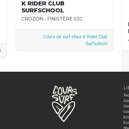
K RIDER CLUB
SURFSCHOOL
CROZON - FINISTÈRE 🏄🏽‍♂️
Cours de surf chez K Rider Club
Surfschool
l
LI
Tec
Cou
Cou
Cou
Eco
Eco
Sta