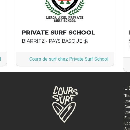
PRIVATE SURF SCHOOL
BIARRITZ - PAYS BASQUE 🏄
l
Cours de surf chez Private Surf School
LI
Tec
Cou
Cou
Cou
Eco
Eco
Sta