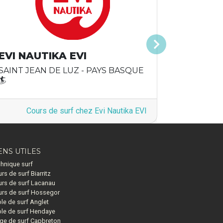
Suivant
EVI NAUTIKA EVI
SAINT JEAN DE LUZ - PAYS BASQUE
🏄
Cours de surf chez Evi Nautika EVI
ENS UTILES
hnique surf
rs de surf Biarritz
rs de surf Lacanau
rs de surf Hossegor
le de surf Anglet
le de surf Hendaye
ge de surf Capbreton