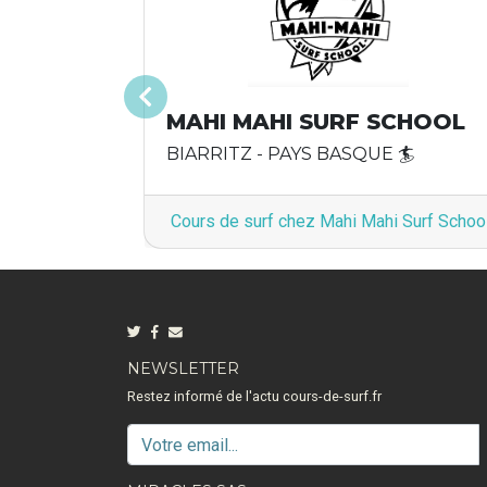
Précédent
MAHI MAHI SURF SCHOOL
BIARRITZ - PAYS BASQUE 🏄
Cours de surf chez Mahi Mahi Surf Schoo
NEWSLETTER
Restez informé de l'actu cours-de-surf.fr