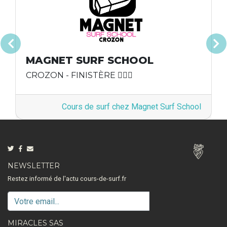
Précédent
Suivan
MAGNET SURF SCHOOL
CROZON - FINISTÈRE 🏄🏽‍♂️
Cours de surf chez Magnet Surf School
NEWSLETTER
Restez informé de l'actu cours-de-surf.fr
MIRACLES SAS