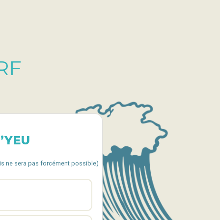
RF
D’YEU
cis ne sera pas forcément possible)