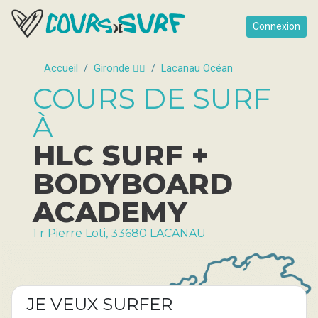
Connexion
Accueil
Gironde 🏄🏿
Lacanau Océan
COURS DE SURF
À
HLC SURF +
BODYBOARD
ACADEMY
1 r Pierre Loti, 33680 LACANAU
JE VEUX SURFER