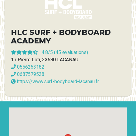
HLC SURF + BODYBOARD
ACADEMY
4.8
/5 (
45
évaluations)
1 r Pierre Loti, 33680 LACANAU
0556263182
0687579528
https://www.surf-bodyboard-lacanau.fr