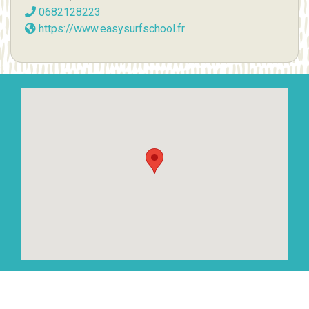
0682128223
https://www.easysurfschool.fr