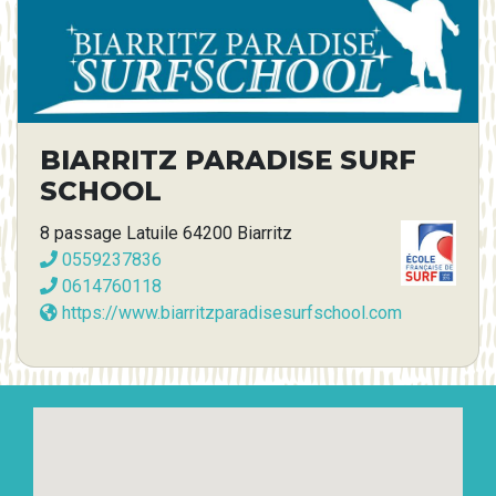
BIARRITZ PARADISE SURF
SCHOOL
8 passage Latuile 64200 Biarritz
0559237836
0614760118
https://www.biarritzparadisesurfschool.com