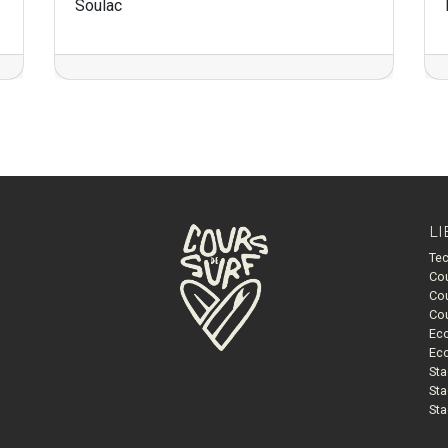
Soulac
LI
Tec
Cou
Cou
Cou
Eco
Eco
Sta
Sta
Sta